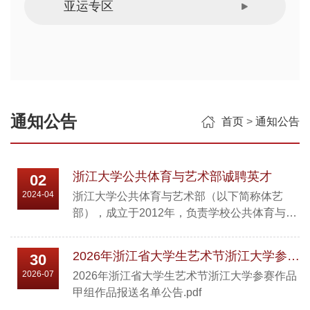
亚运专区
通知公告
首页
>
通知公告
浙江大学公共体育与艺术部诚聘英才
02
2024-04
浙江大学公共体育与艺术部（以下简称体艺
部），成立于2012年，负责学校公共体育与艺
术教学，运动队训练、艺术团排练与竞赛展
演，校园群体群艺活动的组织开展与指导，校
2026年浙江省大学生艺术节浙江大学参赛作品甲组作品报送名单公告
30
园体育与艺术文化建设等，常年面向海内外招
2026-07
2026年浙江省大学生艺术节浙江大学参赛作品
募优秀人才，欢迎加盟。人才引进对象应同时
甲组作品报送名单公告.pdf
符合以下条件：1.坚持立德树人，坚持正确政