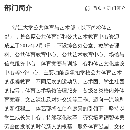
部门简介
首页
>
部门简介
浙江大学公共体育与艺术部（以下简称体艺
部），整合原公共体育部和公共艺术教育中心资源，
成立于
2012年2月9日，下设综合办公室、教学管理
科、公共体育教育中心、公共艺术教育中心、场馆与
信息服务中心、体育竞赛与训练中心和体艺文化建设
中心等7个中心。主要功能是承担学校公共体育艺术
的课程教育，不同层次的运动队、艺术团、学生社团
的指导，体育艺术场馆管理服务，各级各类校内外体
育竞赛、文艺演出及对外交流等工作。迈向一流前列
的新征程上，体艺部将在使命愿景的引领下，坚持以
学生成长为中心，持续深化改革，夯实培养德智体美
劳全面发展
的时代新人的根基，服务体育强国、文化