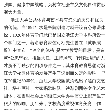
强国、健康中国战略，为树立社会主义文化自信贡献
浙大力量。
浙江大学公共体育与艺术具有悠久的历史和优良
的传统。自
1897年求是书院创建时就开设有必修课体
操，1928年体育学门就已是国立浙江大学本科所设十
个学门之一。著名教育家竺可桢先生曾在《就职演
辞》中宣布，“健全的体格”是大学教育的目标，是造
就“公忠坚毅、担当大任、主持风气、转移国运”的人
才所不可缺少的四项条件之一，其体育教育思想对浙
江大学校园体育的发展产生了深刻而久远的影响。早
在20世纪30年代，浙江大学校园就涌现出了黑白文艺
社、塔外画社、大家唱歌咏队、铁犁剧团等文化艺术
团体，在当时社会上和浙江大学办学历史上都产
生了
很大的影响。历年来，学校高度重视体育美育工作，