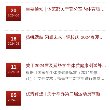
重要通知 | 体艺部关于部分室内体育场馆暂停开放的通知
20
2024-06
扬帆远航 闪耀未来 | 迎校庆·2024春夏学期排舞展示课邀您共舞
16
2024-05
关于2024届及延毕学生体质健康测试补测的通知
11
2024-05
根据《国家学生体质健康标准（2014年修
订）》文件要求，需每学年对学生进行体质健
康评定，学生毕业总评成绩未达毕业要求不予
毕业。《浙江大学2019级本科生体育课程修读
优秀评选 | 关于举办第二届运动员节颁奖典礼暨2023-2024学年运动队奖项评比活动的通知
05
办法》中“体测与锻炼”课程也对体质健康测试
2024-05
有要求，目前仍有部分2024年毕业和延毕学生
体质健康测试未达毕业要求。据此，公共体育