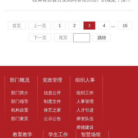
的通知》精神，浙江大学公共体育与艺术部组
《浙江省体育竞赛裁判员管理实施细则》《关
织全日制学生进行2024-2025学年学生体质健
于加强浙江省体育竞赛裁判员注册管理工作的
康测试。一、测试对象2020、2021、2022...
通知》《浙江省篮球协会裁判员管理办法暨实
...
首页
上一页
1
2
3
4
16
施细则》的相关要求，经浙江省学校体育协会
大学篮球分会批准同意，由我校体艺部负责本
下一页
尾页
跳转
校范围内篮球二、三级裁判员的培训、考核、
资格审批、注册认证等工作。为提高我校篮球
裁判员队伍建设水平，加大裁判员培养力
度，...
部门概况
党政管理
组织人事
部门简介
信息公开
组织工作
部门领导
制度文件
人事管理
机构设置
体艺之家
人才引进
部门黄页
公示公告
师资队伍
师德建设
教育教学
学生工作
智慧场馆