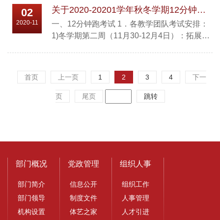
关于2020-20201学年秋冬学期12分钟跑考试及体育理论考试的通知
02
2020-11
一、12分钟跑考试 1．各教学团队考试安排：
1)冬学期第二周（11月30-12月4日）：拓展团
队、形体团队、小球团队； 2)冬学期第三周
（12月7日--12月11日）：大球团队、民传团
队、水上团队、水上俱乐部； 3)周六上课班级
首页
上一页
1
2
3
4
下一
请教师将12分钟考试集中安排到冬学期第三周
周五（12月11日）下午13:30-14:30进行。
页
尾页
跳转
注：雨天顺延 2．补考： 1）补测时间暂定：
12.11/12...
部门概况
党政管理
组织人事
部门简介
信息公开
组织工作
部门领导
制度文件
人事管理
机构设置
体艺之家
人才引进